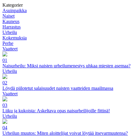
Kategorier
Asuinpaikka
Naiset
Kauneus
Harrastus
Urheilu
Kokemuksia
Perhe
Vaatteet
01
Naisurheilu: Miksi naisten urheilumenestys uhkaa miesten asemaa?
Urheilu
02
Löydä piilotetut salaisuudet naisten vaatteiden maailmassa
Vaatteet
03
Liiku ja kukoista: Askeltava opas naisurheilijoille fittinä!
Urheilu
04
Urheilun muutos: Miten aloittelijat voivat löytää itsevarmuutensa?