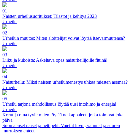
01
Naisten urheilusuoritukset: Tilastot ja kehitys 2023
Urheilu
02
Urheilun muutos: Miten aloittelijat voivat löytää itsevarmuutensa?
Urheilu
03
Liiku ja kukoista: Askeltava opas naisurheilijoille fittinä!
Urheilu
04
Naisurheilu: Miksi naisten urheilumenestys uhkaa miesten asemaa?
Urheilu
05
Urheilu tarjona mahdollisuus löytää uusi intohimo ja energia!
Urheilu
Korut ja oma tyyli: miten löytää ne kappaleet, jotka toimivat joka
päivä
Suomalaiset naiset ja nettipelit: Vaietut luvut, valinnat ja suuren
murroksen enteet