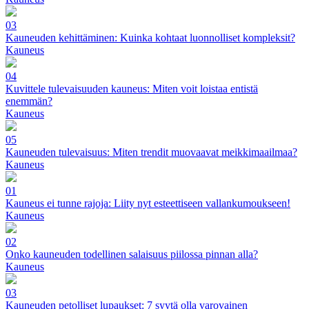
03
Kauneuden kehittäminen: Kuinka kohtaat luonnolliset kompleksit?
Kauneus
04
Kuvittele tulevaisuuden kauneus: Miten voit loistaa entistä
enemmän?
Kauneus
05
Kauneuden tulevaisuus: Miten trendit muovaavat meikkimaailmaa?
Kauneus
01
Kauneus ei tunne rajoja: Liity nyt esteettiseen vallankumoukseen!
Kauneus
02
Onko kauneuden todellinen salaisuus piilossa pinnan alla?
Kauneus
03
Kauneuden petolliset lupaukset: 7 syytä olla varovainen