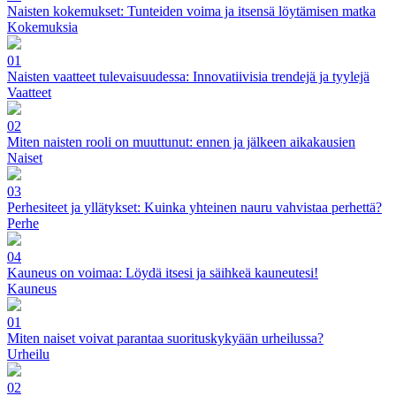
Naisten kokemukset: Tunteiden voima ja itsensä löytämisen matka
Kokemuksia
01
Naisten vaatteet tulevaisuudessa: Innovatiivisia trendejä ja tyylejä
Vaatteet
02
Miten naisten rooli on muuttunut: ennen ja jälkeen aikakausien
Naiset
03
Perhesiteet ja yllätykset: Kuinka yhteinen nauru vahvistaa perhettä?
Perhe
04
Kauneus on voimaa: Löydä itsesi ja säihkeä kauneutesi!
Kauneus
01
Miten naiset voivat parantaa suorituskykyään urheilussa?
Urheilu
02