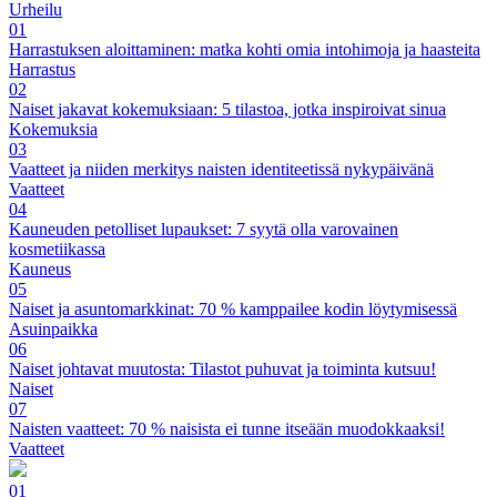
Urheilu
01
Harrastuksen aloittaminen: matka kohti omia intohimoja ja haasteita
Harrastus
02
Naiset jakavat kokemuksiaan: 5 tilastoa, jotka inspiroivat sinua
Kokemuksia
03
Vaatteet ja niiden merkitys naisten identiteetissä nykypäivänä
Vaatteet
04
Kauneuden petolliset lupaukset: 7 syytä olla varovainen
kosmetiikassa
Kauneus
05
Naiset ja asuntomarkkinat: 70 % kamppailee kodin löytymisessä
Asuinpaikka
06
Naiset johtavat muutosta: Tilastot puhuvat ja toiminta kutsuu!
Naiset
07
Naisten vaatteet: 70 % naisista ei tunne itseään muodokkaaksi!
Vaatteet
01