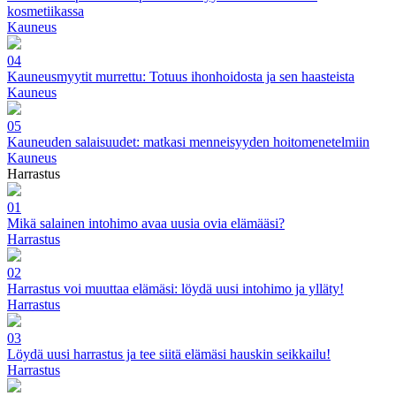
kosmetiikassa
Kauneus
04
Kauneusmyytit murrettu: Totuus ihonhoidosta ja sen haasteista
Kauneus
05
Kauneuden salaisuudet: matkasi menneisyyden hoitomenetelmiin
Kauneus
Harrastus
01
Mikä salainen intohimo avaa uusia ovia elämääsi?
Harrastus
02
Harrastus voi muuttaa elämäsi: löydä uusi intohimo ja ylläty!
Harrastus
03
Löydä uusi harrastus ja tee siitä elämäsi hauskin seikkailu!
Harrastus