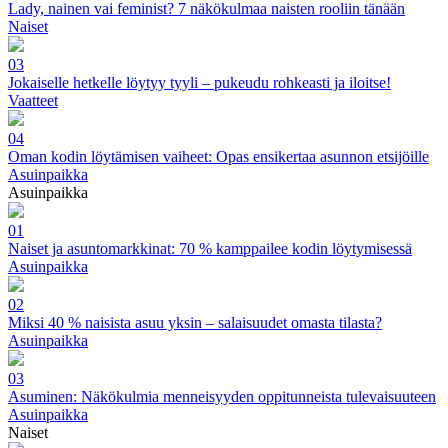
Lady, nainen vai feminist? 7 näkökulmaa naisten rooliin tänään
Naiset
03
Jokaiselle hetkelle löytyy tyyli – pukeudu rohkeasti ja iloitse!
Vaatteet
04
Oman kodin löytämisen vaiheet: Opas ensikertaa asunnon etsijöille
Asuinpaikka
Asuinpaikka
01
Naiset ja asuntomarkkinat: 70 % kamppailee kodin löytymisessä
Asuinpaikka
02
Miksi 40 % naisista asuu yksin – salaisuudet omasta tilasta?
Asuinpaikka
03
Asuminen: Näkökulmia menneisyyden oppitunneista tulevaisuuteen
Asuinpaikka
Naiset