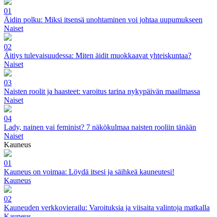
01
Äidin polku: Miksi itsensä unohtaminen voi johtaa uupumukseen
Naiset
02
Äitiys tulevaisuudessa: Miten äidit muokkaavat yhteiskuntaa?
Naiset
03
Naisten roolit ja haasteet: varoitus tarina nykypäivän maailmassa
Naiset
04
Lady, nainen vai feminist? 7 näkökulmaa naisten rooliin tänään
Naiset
Kauneus
01
Kauneus on voimaa: Löydä itsesi ja säihkeä kauneutesi!
Kauneus
02
Kauneuden verkkovierailu: Varoituksia ja viisaita valintoja matkalla
Kauneus