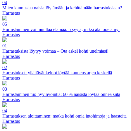
04
Miten kannustaa naisia löytämään ja kehittämään harrastuksiaan?
Harrastus
05
Harrastaminen voi muuttaa elämää: 5 syytä, miksi älä lopeta nyt
Harrastus
01
Harrastuksista löytyy voimaa – Ota askel kohti unelmiasi!
Harrastus
02
Harrastukset: yllättävät keinot löytää kauneus arjen keskellä
Harrastus
03
Harrastaminen tuo hyvinvointia: 60 % naisista löytää onnea siitä
Harrastus
04
Harrastuksen aloittaminen: matka kohti omia intohimoja ja haasteita
Harrastus