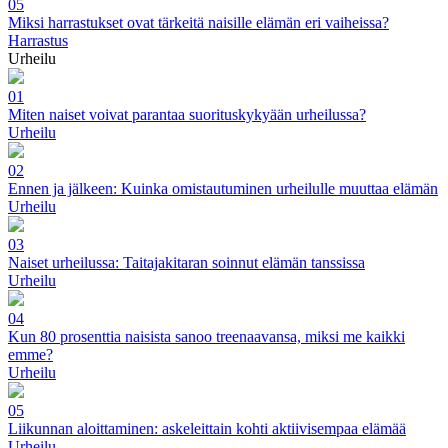
05
Miksi harrastukset ovat tärkeitä naisille elämän eri vaiheissa?
Harrastus
Urheilu
01
Miten naiset voivat parantaa suorituskykyään urheilussa?
Urheilu
02
Ennen ja jälkeen: Kuinka omistautuminen urheilulle muuttaa elämän
Urheilu
03
Naiset urheilussa: Taitajakitaran soinnut elämän tanssissa
Urheilu
04
Kun 80 prosenttia naisista sanoo treenaavansa, miksi me kaikki
emme?
Urheilu
05
Liikunnan aloittaminen: askeleittain kohti aktiivisempaa elämää
Urheilu