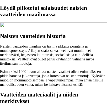
Löydä piilotetut salaisuudet naisten
vaatteiden maailmassa
Naisten vaatteiden historia
Naisten vaatteiden maailma on täynnä rikkaita perinteitä ja
muutosprosesseja. Aikojen saatossa vaatteet ovat muuttuneet
merkittävästi, heijastaen kulttuurisia, sosiaalisia ja taloudellisia
muutoksia. Vaatteet ovat olleet paitsi käytännön välineitä myös
itseilmaisun muotoja.
Esimerkiksi 1900-luvun alussa naisten vaatteet olivat enimmäkseen
pitkiä hameita ja korsetteja, jotka korostivat naisten muotoja. Nykyään
muoti on monimuotoisempaa ja vapautuneempaa, mikä antaa naisille
mahdollisuuden valita, miten he haluavat itsensä esittää.
Vaatteiden materiaalit ja niiden
merkitykset