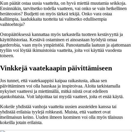
Kun päätät ostaa uusia vaatteita, on hyvä miettiä muutamia seikkoja.
Ensinnäkin, tarvitsetko todella vaatteen, vai onko se vain hetkellinen
heräteostos? Budjetti on myös tärkeä tekijä. Onko vara ostaa
kalliimpia, laadukkaita tuotteita tai valitsetko edullisempia
vaihtoehtoja?
Ostopäätöksessä kannattaa myös tarkastella tuotteen kestävyyttä ja
käyttöhistoriaa. Kestävä ostaminen ei ainoastaan hyödytä omaa
garderobia, vaan myös ympäristöä. Panostamalla laatuun ja ajattomaan
tyyliin voi löytää ikimuistoisia vaatteita, joita voi käyttää vuodesta
toiseen.
Vinkkejä vaatekaapin päivittämiseen
Jos tunnet, että vaatekaappisi kaipaa raikastusta, alkaa sen
päivittäminen voi olla hauskaa ja inspiroivaa. Aloita tarkistamalla
nykyiset vaatteesi ja miettimällä, mitkä niistä ovat edelleen
ajankohtaisia. Voit lahjoittaa tai myydä vaatteet, joita et enää käytä.
Kokeile yhdistää vanhoja vaatteita uusien asusteiden kanssa tai
yhdistää erilaisia tyylejä rohkeasti. Muista, että vaatteet ovat
itseilmaisun keino. Uuden ilmeen luominen voi olla myös tilaisuus
kokeilla jotain erilaista.