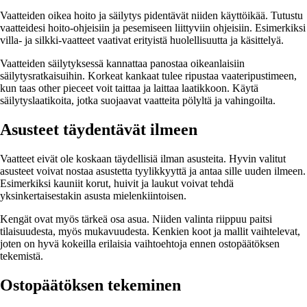
Vaatteiden oikea hoito ja säilytys pidentävät niiden käyttöikää. Tutustu
vaatteidesi hoito-ohjeisiin ja pesemiseen liittyviin ohjeisiin. Esimerkiksi
villa- ja silkki-vaatteet vaativat erityistä huolellisuutta ja käsittelyä.
Vaatteiden säilytyksessä kannattaa panostaa oikeanlaisiin
säilytysratkaisuihin. Korkeat kankaat tulee ripustaa vaateripustimeen,
kun taas other pieceet voit taittaa ja laittaa laatikkoon. Käytä
säilytyslaatikoita, jotka suojaavat vaatteita pölyltä ja vahingoilta.
Asusteet täydentävät ilmeen
Vaatteet eivät ole koskaan täydellisiä ilman asusteita. Hyvin valitut
asusteet voivat nostaa asustetta tyylikkyyttä ja antaa sille uuden ilmeen.
Esimerkiksi kauniit korut, huivit ja laukut voivat tehdä
yksinkertaisestakin asusta mielenkiintoisen.
Kengät ovat myös tärkeä osa asua. Niiden valinta riippuu paitsi
tilaisuudesta, myös mukavuudesta. Kenkien koot ja mallit vaihtelevat,
joten on hyvä kokeilla erilaisia vaihtoehtoja ennen ostopäätöksen
tekemistä.
Ostopäätöksen tekeminen