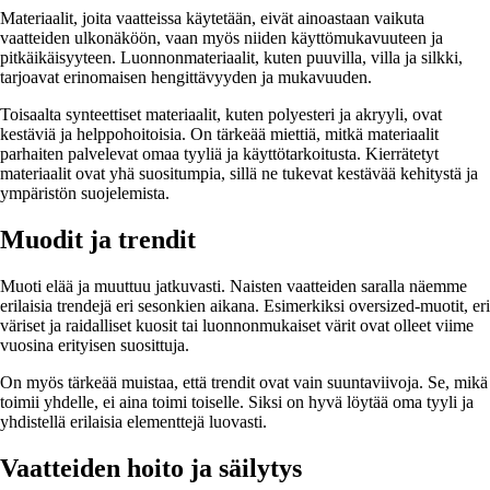
Materiaalit, joita vaatteissa käytetään, eivät ainoastaan vaikuta
vaatteiden ulkonäköön, vaan myös niiden käyttömukavuuteen ja
pitkäikäisyyteen. Luonnonmateriaalit, kuten puuvilla, villa ja silkki,
tarjoavat erinomaisen hengittävyyden ja mukavuuden.
Toisaalta synteettiset materiaalit, kuten polyesteri ja akryyli, ovat
kestäviä ja helppohoitoisia. On tärkeää miettiä, mitkä materiaalit
parhaiten palvelevat omaa tyyliä ja käyttötarkoitusta. Kierrätetyt
materiaalit ovat yhä suositumpia, sillä ne tukevat kestävää kehitystä ja
ympäristön suojelemista.
Muodit ja trendit
Muoti elää ja muuttuu jatkuvasti. Naisten vaatteiden saralla näemme
erilaisia trendejä eri sesonkien aikana. Esimerkiksi oversized-muotit, eri
väriset ja raidalliset kuosit tai luonnonmukaiset värit ovat olleet viime
vuosina erityisen suosittuja.
On myös tärkeää muistaa, että trendit ovat vain suuntaviivoja. Se, mikä
toimii yhdelle, ei aina toimi toiselle. Siksi on hyvä löytää oma tyyli ja
yhdistellä erilaisia elementtejä luovasti.
Vaatteiden hoito ja säilytys