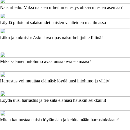
Naisurheilu: Miksi naisten urheilumenestys uhkaa miesten asemaa?
Löydä piilotetut salaisuudet naisten vaatteiden maailmassa
Liiku ja kukoista: Askeltava opas naisurheilijoille fittinä!
Mikä salainen intohimo avaa uusia ovia elämääsi?
Harrastus voi muuttaa elämäsi: löydä uusi intohimo ja ylläty!
Löydä uusi harrastus ja tee siitä elämäsi hauskin seikkailu!
Miten kannustaa naisia löytämään ja kehittämään harrastuksiaan?